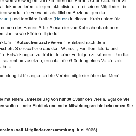
e der weit verzweigten Nachkommen des Barons Artur Alexander von
 dokumentieren, pflegen, aktualisieren und seinen Mitgliedern im
Zudem werden die verwandtschaftlichen Beziehungen der
baum)
und familiäre Treffen (
Neues)
in diesem Kreis unterstützt.
hkommen des Barons Artur Alexander von Kutzschenbach oder
 sind, sowie Fördermitglieder.
rzform: "
") entstand nach dem
Kutzschenbach-Verein
ayschoß. Sie resultierte aus dem Wunsch, Familienhistorie und -
äre Entwicklungen zentral im Internet verfolgen zu können. Um dies
ransparent umzusetzen, erschien die Gründung eines Vereins als
nahme.
ammlung ist für angemeldete Vereinsmitglieder über das Menü
ie mit einem Jahresbeitrag von nur 30 €/Jahr den Verein. Egal ob Sie
auen wollen - mehr Einblick und mehr Mitwirkungsrechte bekommen Sie
reins (seit Mitgliederversammlung Juni 2026)