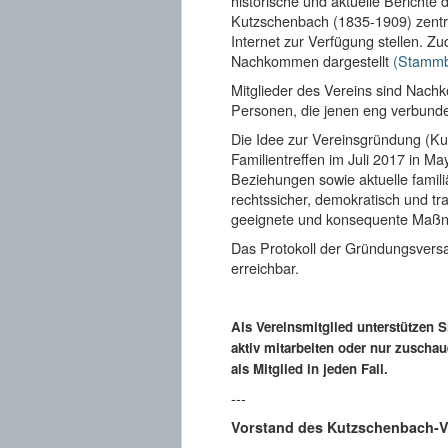
historische und aktuelle Bericht
Kutzschenbach (1835-1909) zentral
Internet zur Verfügung stellen. 
Nachkommen dargestellt
(Stamm
Mitglieder des Vereins sind Nac
Personen, die jenen eng verbunden
Die Idee zur Vereinsgründung (Ku
Familientreffen im Juli 2017 in M
Beziehungen sowie aktuelle famili
rechtssicher, demokratisch und t
geeignete und konsequente Maß
Das Protokoll der Gründungsvers
erreichbar.
Als Vereinsmitglied unterstützen S
aktiv mitarbeiten oder nur zusch
als Mitglied in jeden Fall.
---
Vorstand des Kutzschenbach-Ve